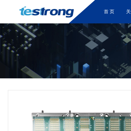
首 页
关