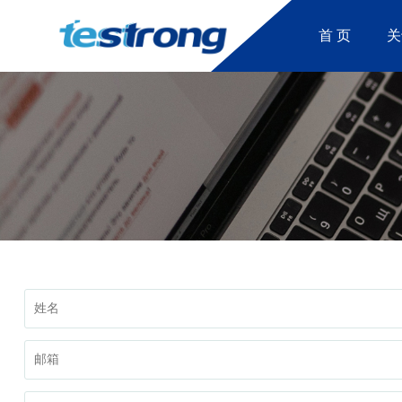
首 页
关