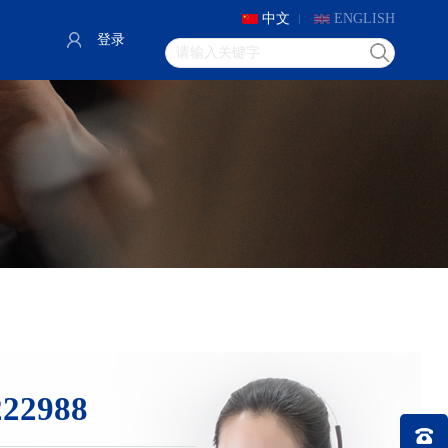
中文
ENGLISH
登录
222988