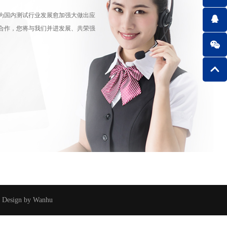
为国内测试行业发展愈加强大做出应
合作，您将与我们并进发展、共荣强
Design by
Wanhu