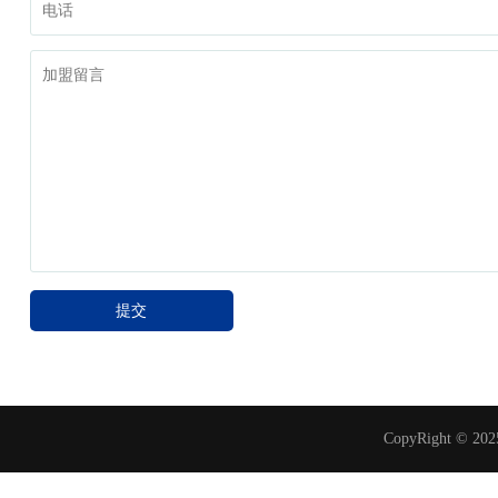
CopyRight © 